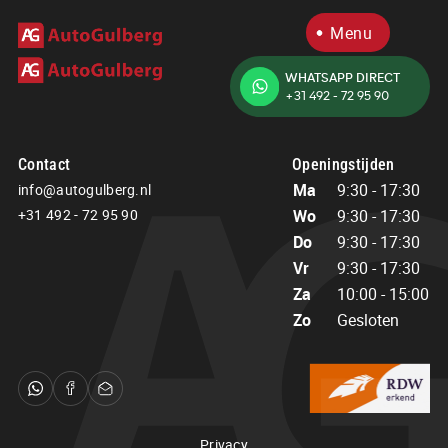
Menu
WHATSAPP DIRECT
+31 492 - 72 95 90
Home
Aanbod
Diensten
Contact
Openingstijden
Over ons
Ma
9:30 - 17:30
info@autogulberg.nl
Verkocht
+31 492 - 72 95 90
Wo
9:30 - 17:30
Contact
Do
9:30 - 17:30
Vr
9:30 - 17:30
Za
10:00 - 15:00
Contact
Openingstijden
Zo
Gesloten
Ma
9:30 - 17:30
info@autogulberg.nl
Wo
9:30 - 17:30
+31 492 - 72 95 90
Do
9:30 - 17:30
Vr
9:30 - 17:30
Adres
Za
10:00 - 15:00
Bosbeemd 1
Zo
Gesloten
Privacy