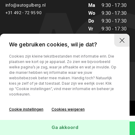
5741TR Beek en Donk
Ma
9:30 - 17:30
info@autogulberg.nl
+31 492 - 72 95 90
Wo
9:30 - 17:30
Do
9:30 - 17:30
Vr
9:30 - 17:30
Za
10:00 - 15:00
Zo
Gesloten
We gebruiken cookies, wil je dat?
Cookies zijn kleine tekstbestanden met informatie erin. Die
plaatsen we kort op je apparaat. Zo zien we bijvoorbeeld
welke pagina’s je zag, waar je afhaakte en wat je invulde. Op
die manier hebben wij informatie waar we jouw
websitebezoek beter mee maken. Handig toch? Natuurlijk
Privacy
kies je zelf of je dat toestaat. Daar zijn we eerlijk over. Klik
op “Cookie instellingen”, vind meer informatie en beheer je
voorkeuren.
Cookie instellingen
Cookies weigeren
Ga akkoord