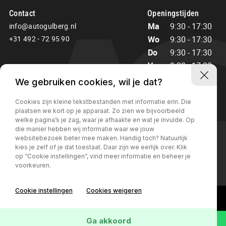
Contact
Openingstijden
Ma
9:30 - 17:30
info@autogulberg.nl
+31 492 - 72 95 90
Wo
9:30 - 17:30
Do
9:30 - 17:30
Vr
9:30 - 17:30
Za
10:00 - 15:00
We gebruiken cookies, wil je dat?
Zo
Gesloten
Cookies zijn kleine tekstbestanden met informatie erin. Die
plaatsen we kort op je apparaat. Zo zien we bijvoorbeeld
welke pagina’s je zag, waar je afhaakte en wat je invulde. Op
die manier hebben wij informatie waar we jouw
websitebezoek beter mee maken. Handig toch? Natuurlijk
kies je zelf of je dat toestaat. Daar zijn we eerlijk over. Klik
Privacy
op “Cookie instellingen”, vind meer informatie en beheer je
voorkeuren.
Cookie instellingen
Cookies weigeren
Ga akkoord