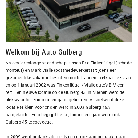
5741TR Beek en Donk
Welkom bij Auto Gulberg
Na een jarenlange vriendschap tussen Eric Finkenflügel (schade
monteur) en Mark Vialle (postmedewerker) is tijdens een
gezamenlijke vakantie besloten om de handen in elkaar te slaan
en op 1 januari 2002 was Finkenflügel / Vialle auto's B.V. een
feit. Een nieuwe locatie op de Gulberg 43, in Nuenen werd de
plek waar het zou moeten gaan gebeuren. Al snel werd deze
locatie te klein voor ons en werd in 2003 Gulberg 45A
aangekocht. En u begrijpt het al; binnen een jaar werd ook
Gulberg 45 toegevoegd.
In 2009 werd ondanks de crisis een grote stap gemaakt naar