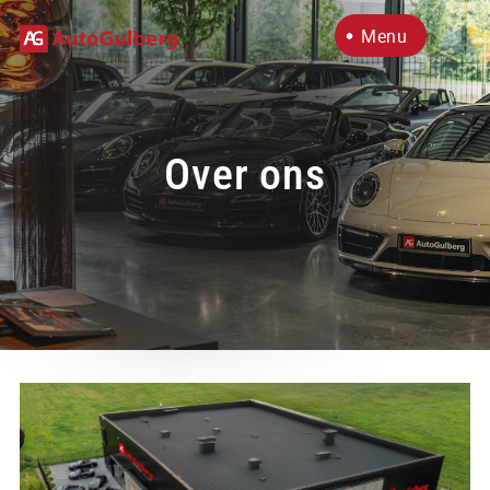
Menu
Home
Aanbod
Over ons
Diensten
Over ons
Verkocht
Contact
Contact
Openingstijden
Ma
9:30 - 17:30
info@autogulberg.nl
Wo
9:30 - 17:30
+31 492 - 72 95 90
Do
9:30 - 17:30
Vr
9:30 - 17:30
Adres
Za
10:00 - 15:00
Bosbeemd 1
Zo
Gesloten