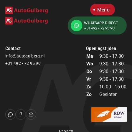
Menu
WHATSAPP DIRECT
+31 492 - 72 95 90
Home
Aanbod
Diensten
Contact
Openingstijden
Over ons
Ma
9:30 - 17:30
info@autogulberg.nl
Verkocht
+31 492 - 72 95 90
Wo
9:30 - 17:30
Contact
Do
9:30 - 17:30
Vr
9:30 - 17:30
Za
10:00 - 15:00
Contact
Openingstijden
Zo
Gesloten
Ma
9:30 - 17:30
info@autogulberg.nl
Wo
9:30 - 17:30
+31 492 - 72 95 90
Do
9:30 - 17:30
Vr
9:30 - 17:30
Adres
Za
10:00 - 15:00
Bosbeemd 1
Zo
Gesloten
Privacy