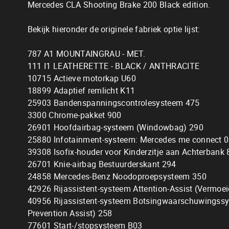
Mercedes CLA Shooting Brake 200 Black edition.
Bekijk hieronder de originele fabriek optie lijst:
787 A1 MOUNTAINGRAU - MET.
111 I1 LEATHERETTE - BLACK / ANTHRACITE
10715 Actieve motorkap U60
18899 Adaptief remlicht K11
25903 Bandenspanningscontrolesysteem 475
3300 Chrome-pakket 900
26901 Hoofdairbag-systeem (Windowbag) 290
25880 Infotainment-systeem: Mercedes me connect 
39308 Isofix-houder voor Kinderzitje aan Achterbank
26701 Knie-airbag Bestuurderskant 294
24858 Mercedes-Benz Noodoproepsysteem 350
42926 Rijassistent-systeem Attention-Assist (Vermoe
40956 Rijassistent-systeem Botsingwaarschuwingssy
Prevention Assist) 258
77601 Start-/stopsysteem B03