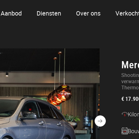
Aanbod
Diensten
Over ons
Verkoch
Mer
Shootin
verwarm
Thermot
€ 17.90
Contact
Kilo
info@autogulberg.nl
+31 492 - 72 95 90
Bou