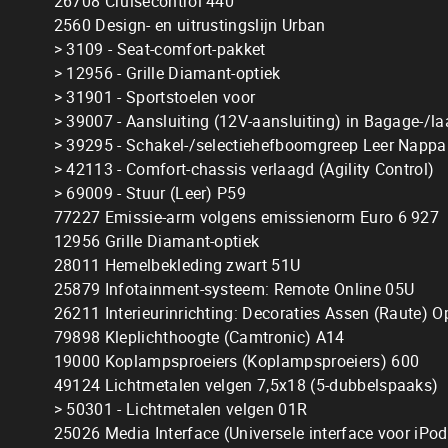
26708 Cruisecontrol 440
2560 Design- en uitrustingslijn Urban
> 3109 - Seat-comfort-pakket
> 12956 - Grille Diamant-optiek
> 31901 - Sportstoelen voor
> 39007 - Aansluiting (12V-aansluiting) in Bagage-/l
> 39295 - Schakel-/selectiehefboomgreep Leer Nappa
> 42113 - Comfort-chassis verlaagd (Agility Control)
> 69009 - Stuur (Leer) P59
77227 Emissie-arm volgens emissienorm Euro 6 927
12956 Grille Diamant-optiek
28011 Hemelbekleding zwart 51U
25879 Infotainment-systeem: Remote Online 05U
26211 Interieurinrichting: Decoraties Assen (Raute) O
79898 Kleplichthoogte (Camtronic) A14
19000 Koplampsproeiers (Koplampsproeiers) 600
49124 Lichtmetalen velgen 7,5x18 (5-dubbelspaaks)
> 50301 - Lichtmetalen velgen 01R
25026 Media Interface (Universele interface voor iP