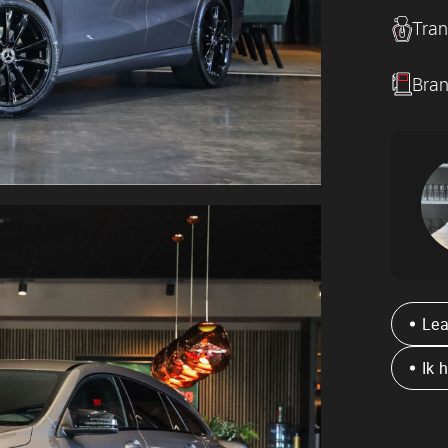
Adres
Tran
Bosbeemd 1
5741TR Beek en Donk
Bran
Lea
Ik 