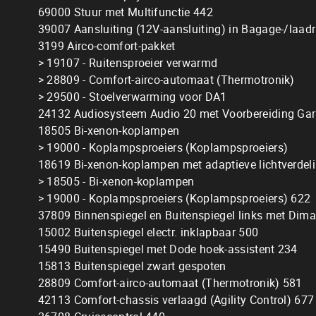
69000 Stuur met Multifunctie 442
39007 Aansluiting (12V-aansluiting) in Bagage-/laad
3199 Airco-comfort-pakket
> 19107 - Ruitensproeier verwarmd
> 28809 - Comfort-airco-automaat (Thermotronik)
> 29500 - Stoelverwarming voor DA1
24132 Audiosysteem Audio 20 met Voorbereiding Ga
18505 Bi-xenon-koplampen
> 19000 - Koplampsproeiers (Koplampsproeiers)
18619 Bi-xenon-koplampen met adaptieve lichtverdelin
> 18505 - Bi-xenon-koplampen
> 19000 - Koplampsproeiers (Koplampsproeiers) 622
37809 Binnenspiegel en Buitenspiegel links met Dim
15002 Buitenspiegel electr. inklapbaar 500
15490 Buitenspiegel met Dode hoek-assistent 234
15813 Buitenspiegel zwart gespoten
28809 Comfort-airco-automaat (Thermotronik) 581
42113 Comfort-chassis verlaagd (Agility Control) 677