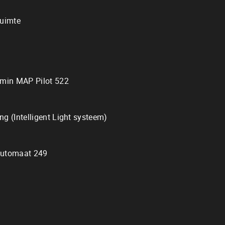
ruimte
rmin MAP Pilot 522
g (Intelligent Light systeem)
automaat 249