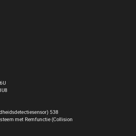
06U
 8U8
idheidsdetectiesensor) 538
steem met Remfunctie (Collision