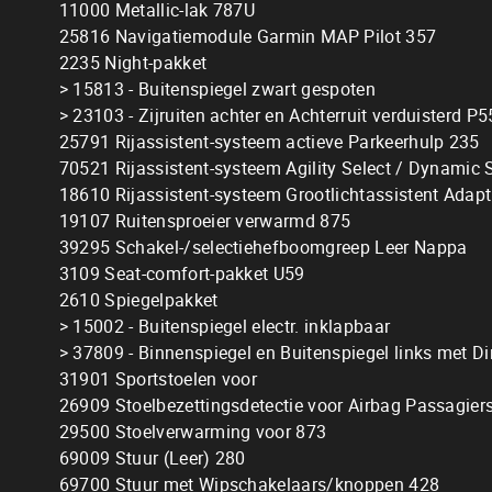
11000 Metallic-lak 787U
25816 Navigatiemodule Garmin MAP Pilot 357
2235 Night-pakket
> 15813 - Buitenspiegel zwart gespoten
> 23103 - Zijruiten achter en Achterruit verduisterd P5
25791 Rijassistent-systeem actieve Parkeerhulp 235
70521 Rijassistent-systeem Agility Select / Dynamic
18610 Rijassistent-systeem Grootlichtassistent Adap
19107 Ruitensproeier verwarmd 875
39295 Schakel-/selectiehefboomgreep Leer Nappa
3109 Seat-comfort-pakket U59
2610 Spiegelpakket
> 15002 - Buitenspiegel electr. inklapbaar
> 37809 - Binnenspiegel en Buitenspiegel links met
31901 Sportstoelen voor
26909 Stoelbezettingsdetectie voor Airbag Passagier
29500 Stoelverwarming voor 873
69009 Stuur (Leer) 280
69700 Stuur met Wipschakelaars/knoppen 428