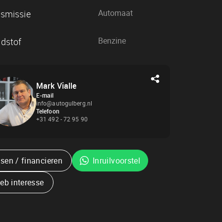
Vr
9:30 - 17:30
Automaat
Za
10:00 - 15:00
smissie
Zo
Gesloten
Benzine
dstof
Mark Vialle
E-mail
info@autogulberg.nl
Telefoon
+31 492 - 72 95 90
sen / financieren
Inruilvoorstel
heb interesse