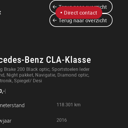
Terug naar overzicht
t
Direct contact
Terug naar overzicht
cedes-Benz CLA-Klasse
g Brake 200 Black optic, Sportstoelen leder
d, Night pakket, Navigatie, Diamond optic,
ronik, Spiegel/ Desi
0,-
Openingstijden
118.301 km
meterstand
Ma
9:30 - 17:30
Wo
9:30 - 17:30
2016
wjaar
Do
9:30 - 17:30