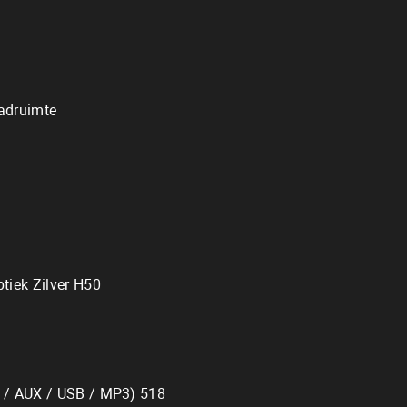
aadruimte
ptiek Zilver H50
od / AUX / USB / MP3) 518