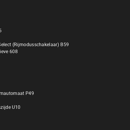
5
 Select (Rijmodusschakelaar) B59
tieve 608
 Dimautomaat P49
szijde U10