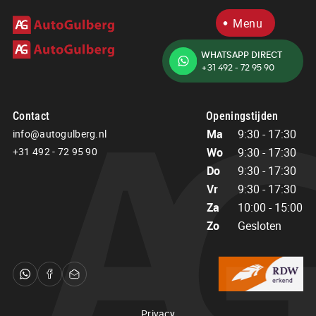
Menu
WHATSAPP DIRECT
+31 492 - 72 95 90
Home
Aanbod
Diensten
Contact
Openingstijden
Over ons
Ma
9:30 - 17:30
info@autogulberg.nl
Verkocht
+31 492 - 72 95 90
Wo
9:30 - 17:30
Contact
Do
9:30 - 17:30
Vr
9:30 - 17:30
Za
10:00 - 15:00
Contact
Openingstijden
Zo
Gesloten
Ma
9:30 - 17:30
info@autogulberg.nl
Wo
9:30 - 17:30
+31 492 - 72 95 90
Do
9:30 - 17:30
Vr
9:30 - 17:30
Adres
Za
10:00 - 15:00
Bosbeemd 1
Zo
Gesloten
Privacy