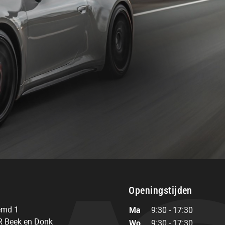
Vr
9:30 - 17:30
Za
10:00 - 15:00
Zo
Gesloten
Openingstijden
emd 1
Ma
9:30 - 17:30
 Beek en Donk
Wo
9:30 - 17:30