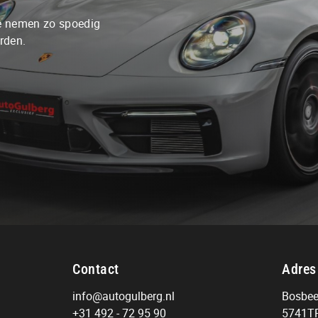
Adres
We nemen zo spoedig
Bosbeemd 1
rden.
5741TR Beek en Donk
Contact
Adres
info@autogulberg.nl
Bosbe
+31 492 - 72 95 90
5741TR