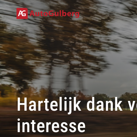
Home
Aanbod
Diensten
Over ons
Verkocht
Contact
Hartelijk dank 
interesse