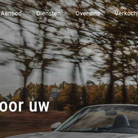
Aanbod
Diensten
Over ons
Verkoch
voor uw
Contact
info@autogulberg.nl
+31 492 - 72 95 90